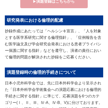
演題登録はこちらから
研究発表における倫理的配慮
抄録作成にあたっては「ヘルシンキ宣言」、「人を対象
とする医学系研究に関する倫理指針」、「症例報告を含
む医学論文及び学会研究会発表における患者プライバシ
ー保護に関する指針」などを遵守し、演者の責任におい
て倫理的問題が解決された抄録をご応募ください。
演題登録時の倫理的手続きについて
日本小児外科学会では、先に日本外科学会より呈示され
た「日本外科学会学術集会への演題応募における倫理的
手続きに関する指針」に準じて、応募演題を6つのカテ
ゴリー(Ⅰ、Ⅱ、Ⅲ、Ⅳ-A、Ⅳ-B、V)に分けております。