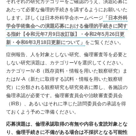
それぞれの研究カテゴリーをご確認のうえ、演題応募に
あたって必要な倫理的手続きを講ずるようにお願いいた
します。詳しくは日本外科学会ホームページ
「日本外科
学会学術集会への演題応募における倫理的手続きに関す
る指針【令和元年7月9日改訂版】・令和2年5月26日更
新・令和6年3月18日更新について」
をご覧ください。
症例報告、人を対象としない研究、倫理審査等を必要と
しない研究演題は、カテゴリーVを選択してください。
カテゴリーⅣ-B（既存資料・情報を用いた観察研究）ま
たはⅣ-A（新たに取得する試料・情報を用いた観察研
究）に分類される観察研究も研究発表に際し、各施設の
倫理承認が必要です。倫理審査員会や治験審査委員会
（IRB）、あるいはそれに準じた諮問委員会の承認を得
ておくよう予めご準備ください。
応募演題は、倫理承認取得の有無や内容も査読対象とな
り、倫理手続きに不備がある場合は不採択となる可能性